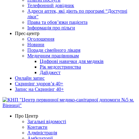
Телефонний довідник
Адреси аптек, які діють по програмі “Доступні
ліки”
Права та обов’язки пацієнта
Інформація про пільги
Прес-центр
Оголошення
Новини
Поради сімейного лікаря
Медичним працівникам
Цифрові навички для медиків
Рік медсестринства
Дайджест
Онлайн запис
Скринінг здоров’я 40+
Запис на Скринінг 40+
КНП "Центр первинної медико-санітарної допомоги №5 м.
Вітаємо на офіційному сайті!
Про Центр
Вінниці"
Загальні відомості
Контакти
Адміністрація
Амбулаторії