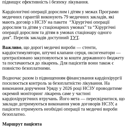
підвищує ефективність і безпеку лікування.
Кардіологічні операції дорослим і дітям у межах Програми
медичних гарантій виконують 79 медичних закладів, які
мають договір з НСЗУ на пакети “Хірургічні операції
дорослим та дітям у стаціонарних умовах” та “
Хірургічні
операції дорослим та дітям в умовах стаціонару одного
дня”
.
Перелік закладів доступний
ТУТ
.
Важливо
, що дорогі медичні вироби — стенти,
кардіостимулятори, штучні клапани серця, оксигенатори —
централізовано закуповуються за кошти державного бюджету
та постачаються до лікарень. Для пацієнтів вони також є
повністю безоплатними.
Водночас разом із підвищенням фінансування кардіохірургії
посилюється контроль за безоплатністю лікування. На
виконання доручення Уряду у 2026 році НСЗУ проводитиме
окремий моніторинг лікарень саме у частині
кардіохірургічних втручань. Його мета — пересвідчитися, що
заклади дотримуються виконання умов договорів НСЗУ, а
пацієнти отримують необхідні операції та медичні вироби
безоплатно.
Маршрут пацієнта