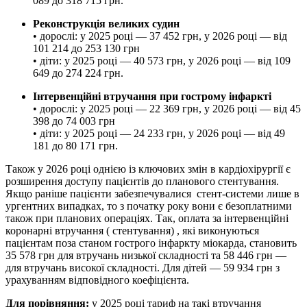
089 до 318 715 грн.
Реконструкція великих судин
• дорослі: у 2025 році — 37 452 грн, у 2026 році — від
101 214 до 253 130 грн
• діти: у 2025 році — 40 573 грн, у 2026 році — від 109
649 до 274 224 грн.
Інтервенційні втручання при гострому інфаркті
• дорослі: у 2025 році — 22 369 грн, у 2026 році — від 45
398 до 74 003 грн
• діти: у 2025 році — 24 233 грн, у 2026 році — від 49
181 до 80 171 грн.
Також у 2026 році однією із ключових змін в кардіохірургії є
розширення доступу пацієнтів до планового стентування.
Якщо раніше пацієнти забезпечувалися стент-системи лише в
ургентних випадках, то з початку року вони є безоплатними
також при планових операціях. Так, оплата за інтервенційні
коронарні втручання ( стентування) , які виконуються
пацієнтам поза станом гострого інфаркту міокарда, становить
35 578 грн для втручань низької складності та 58 446 грн —
для втручань високої складності. Для дітей — 59 934 грн з
урахуванням відповідного коефіцієнта.
Для порівняння:
у 2025 році тариф на такі втручання