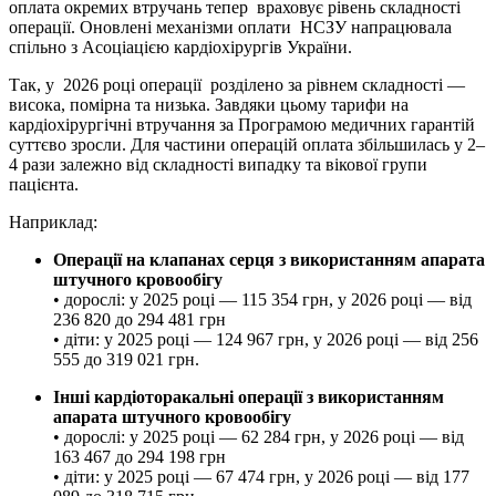
оплата окремих втручань тепер враховує рівень складності
операції. Оновлені механізми оплати НСЗУ напрацювала
спільно з Асоціацією кардіохірургів України.
Так, у 2026 році операції розділено за рівнем складності —
висока, помірна та низька. Завдяки цьому тарифи на
кардіохірургічні втручання за Програмою медичних гарантій
суттєво зросли. Для частини операцій оплата збільшилась у 2–
4 рази залежно від складності випадку та вікової групи
пацієнта.
Наприклад:
Операції на клапанах серця з використанням апарата
штучного кровообігу
• дорослі: у 2025 році — 115 354 грн, у 2026 році — від
236 820 до 294 481 грн
• діти: у 2025 році — 124 967 грн, у 2026 році — від 256
555 до 319 021 грн.
Інші кардіоторакальні операції з використанням
апарата штучного кровообігу
• дорослі: у 2025 році — 62 284 грн, у 2026 році — від
163 467 до 294 198 грн
• діти: у 2025 році — 67 474 грн, у 2026 році — від 177