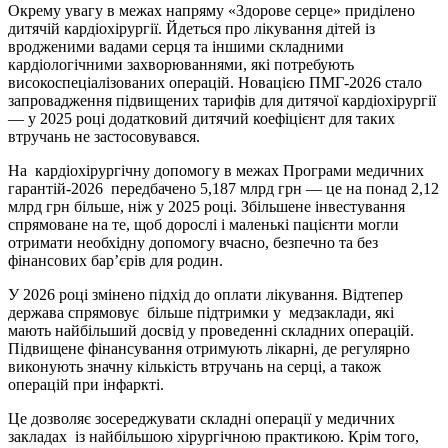
Окрему увагу в межах напряму «Здорове серце» приділено
дитячій кардіохірургії. Йдеться про лікування дітей із
вродженими вадами серця та іншими складними
кардіологічними захворюваннями, які потребують
високоспеціалізованих операцій. Новацією ПМГ-2026 стало
запровадження підвищених тарифів для дитячої кардіохірургії
— у 2025 році додатковий дитячий коефіцієнт для таких
втручань не застосовувався.
На кардіохірургічну допомогу в межах Програми медичних
гарантій-2026 передбачено 5,187 млрд грн — це на понад 2,12
млрд грн більше, ніж у 2025 році. Збільшене інвестування
спрямоване на те, щоб дорослі і маленькі пацієнти могли
отримати необхідну допомогу вчасно, безпечно та без
фінансових бар’єрів для родин.
У 2026 році змінено підхід до оплати лікування. Відтепер
держава спрямовує більше підтримки у медзаклади, які
мають найбільший досвід у проведенні складних операцій.
Підвищене фінансування отримують лікарні, де регулярно
виконують значну кількість втручань на серці, а також
операцій при інфаркті.
Це дозволяє зосереджувати складні операції у медичних
закладах із найбільшою хірургічною практикою. Крім того,