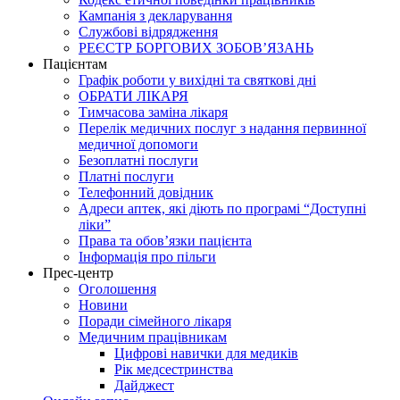
Кампанія з декларування
Службові відрядження
РЕЄСТР БОРГОВИХ ЗОБОВ’ЯЗАНЬ
Пацієнтам
Графік роботи у вихідні та святкові дні
ОБРАТИ ЛІКАРЯ
Тимчасова заміна лікаря
Перелік медичних послуг з надання первинної
медичної допомоги
Безоплатні послуги
Платні послуги
Телефонний довідник
Адреси аптек, які діють по програмі “Доступні
ліки”
Права та обов’язки пацієнта
Інформація про пільги
Прес-центр
Оголошення
Новини
Поради сімейного лікаря
Медичним працівникам
Цифрові навички для медиків
Рік медсестринства
Дайджест