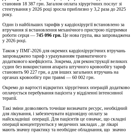
становив 18 387 грн. Загалом оплата хірургічних послуг зі
стентування у 2026 році зросла приблизно у 3,2 раза до 2025
року.
Один із найбільших тарифів у кардіохірургії встановлено за
втручання зі встановлення механічного пристрою підтримки
роботи серця —
745 096 грн.
Це нова група, яка запроваджена
у 2026 році.
Також у ПМГ-2026 для окремих кардіохірургічних втручань
запроваджено тариф з урахуванням травматичного
додаткового коефіцієнта. Зокрема, для реконструкції великих
судин без використання апарата штучного кровообігу тариф
становить 90 227 грн, а для інших загальних втручань на
органах кровообігу при травмі — 60 002 грн.
Окремо
до вартості відкритих хірургічних операцій додатково
оплачується перебування пацієнта у відділенні інтенсивної
терапії.
Такі зміни дозволяють точніше визначати ресурс, необхідний
для лікування, і забезпечувати відповідну оплату за
найскладніші операції. Для пацієнтів це означає, що складні
операції концентруються у медичних закладах , де лікарі
мають значну практику та необхідне обладнання, що значно