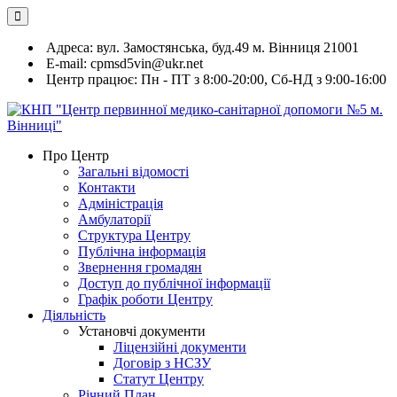
Skip
to
content
Адреса: вул. Замостянська, буд.49 м. Вінниця 21001
Е-mail: cpmsd5vin@ukr.net
Центр працює: Пн - ПТ з 8:00-20:00, Сб-НД з 9:00-16:00
КНП "Центр первинної медико-санітарної допомоги №5 м.
Вітаємо на офіційному сайті!
Про Центр
Вінниці"
Загальні відомості
Контакти
Адміністрація
Амбулаторії
Структура Центру
Публічна інформація
Звернення громадян
Доступ до публічної інформації
Графік роботи Центру
Діяльність
Установчі документи
Ліцензійні документи
Договір з НСЗУ
Статут Центру
Річний План