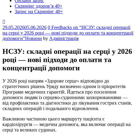
Онлайн запис
Скринінг здоров’я 40+
Запис на Скринінг 40+
Comments
29.05.2026
05.06.2026
0 Feedbacks on “НСЗУ: складні операції
на серці у 2026 році — нові підходи до оплати та концентрації
допомоги”
Новини
by
Адміністрація
НСЗУ: складні операції на серці у 2026
році — нові підходи до оплати та
концентрації допомоги
У 2026 році напрям «Здорове серце» відповідно до
стратегічних рішень Уряду визначено одним із пріоритетів
Програми медичних гарантій. Йдеться про посилення
допомоги людям із серцево-судинними захворюваннями —
від профілактики та діагностики до лікування гострих станів,
складних операцій і подальшого відновлення.
Важливою частиною цього маршруту пацієнта є
кардіохірургія — медична допомога, яка включає операції на
серці та великих судинах.