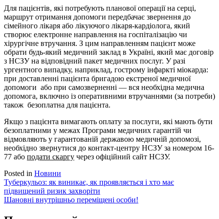
Для пацієнтів, які потребують планової операції на серці,
маршрут отримання допомоги передбачає звернення до
сімейного лікаря або лікуючого лікаря-кардіолога, який
створює електронне направлення на госпіталізацію чи
хірургічне втручання. З цим направленням пацієнт може
обрати будь-який медичний заклад в Україні, який має договір
з НСЗУ на відповідний пакет медичних послуг. У разі
ургентного випадку, наприклад, гострому інфаркті міокарда:
при доставленні пацієнта бригадою екстреної медичної
допомоги або при самозверненні — вся необхідна медична
допомога, включно із оперативними втручаннями (за потреби)
також безоплатна для пацієнта.
Якщо з пацієнта вимагають оплату за послуги, які мають бути
безоплатними у межах Програми медичних гарантій чи
відмовляють у гарантованій державою медичній допомозі,
необхідно звернутися до контакт-центру НСЗУ за номером 16-
77 або
подати скаргу
через офіційний сайт НСЗУ.
Posted in
Новини
Навігація
Туберкульоз: як виникає, як проявляється і хто має
підвищений ризик захворіти
записів
Шановні внутрішньо переміщені особи!