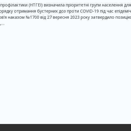
опрофілактики (НТГЕІ) визначила пріоритетні групи населення для
орядку отримання бустерних доз проти COVID-19 під час епідемі
ов’я наказом №1700 від 27 вересня 2023 року затвердило позиці
І,…