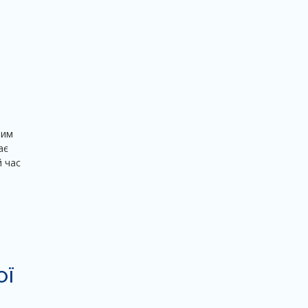
ним
ає
й час
ОЇ