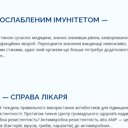
 ОСЛАБЛЕНИМ ІМУНІТЕТОМ —
частиною сучасної медицини, значно знизивши рівень захворюванос
нфекційних хвороб. Переоцінити значення вакцинації неможливо,
ми станами, адже їхній організм ще більше потребує додатковог
ою…
 — СПРАВА ЛІКАРЯ
ій тиждень правильного використання антибіотиків для підвищен
истентності. Протягом тижня Центр громадського здоровʼя над
бна резистентність? Антимікробна резистентність або АМР — ц
 (бактерій, вірусів, грибів, паразитів) до антимікробних…