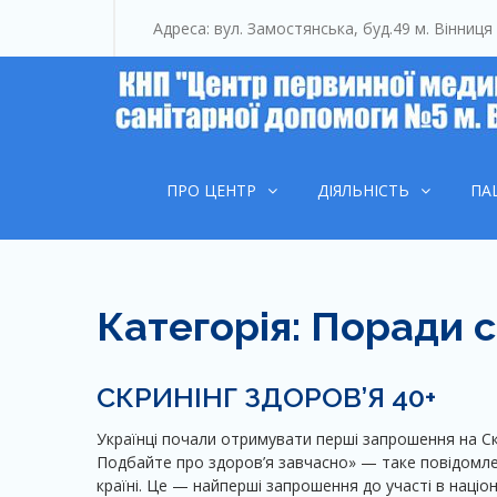
Skip
Адреса: вул. Замостянська, буд.49 м. Вінниця
to
content
ПРО ЦЕНТР
ДІЯЛЬНІСТЬ
ПА
Категорія:
Поради с
СКРИНІНГ ЗДОРОВ’Я 40+
Українці почали отримувати перші запрошення на Скр
Подбайте про здоров’я завчасно» — таке повідомлен
країні. Це — найперші запрошення до участі в націо