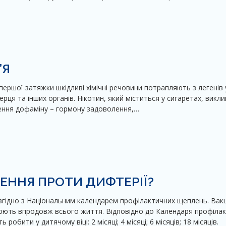
’Я
першої затяжки шкідливі хімічні речовини потрапляють з легенів 
ерця та інших органів. Нікотин, який міститься у сигаретах, викли
лення дофаміну – гормону задоволення,…
ЕННЯ ПРОТИ ДИФТЕРІЇ?
 згідно з Національним календарем профілактичних щеплень. Вак
рюють впродовж всього життя. Відповідно до Календаря профіла
обити у дитячому віці: 2 місяці; 4 місяці; 6 місяців; 18 місяців.