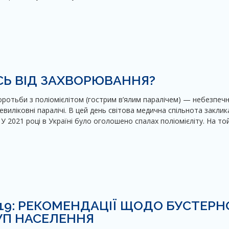
ИСЬ ВІД ЗАХВОРЮВАННЯ?
боротьби з поліомієлітом (гострим в’ялим паралічем) — небезпеч
иліковні паралічі. В цей день світова медична спільнота заклик
У 2021 році в Україні було оголошено спалах поліомієліту. На то
19: РЕКОМЕНДАЦІЇ ЩОДО БУСТЕРН
УП НАСЕЛЕННЯ