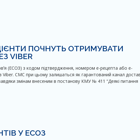
АЦІЄНТИ ПОЧНУТЬ ОТРИМУВАТИ
З VIBER
вʼя (ЕСОЗ) з кодом підтвердження, номером е-рецепта або е-
в Viber. СМС при цьому залишаться як гарантований канал доста
 завдяки змінам внесеним в постанову КМУ № 411 “Деякі питання
ТІВ У ЕСОЗ