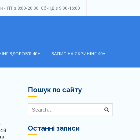
 - ПТ з 8:00-20:00, Сб-НД з 9:00-16:00
ої медико-санітарної
иці"
ІНГ ЗДОРОВ’Я 40+
ЗАПИС НА СКРИНІНГ 40+
Пошук по сайту
я.
Останні записи
сій
та