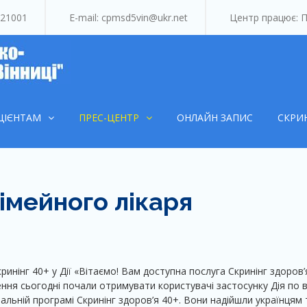
 21001
Е-mail: cpmsd5vin@ukr.net
Центр працює: Пн
КНП "Центр первинн
Вітаємо на офіційному сайті!
допомоги №5 м. Вінн
ЦІЄНТАМ
ПРЕС-ЦЕНТР
ОНЛАЙН ЗАПИС
СКРИН
імейного лікаря
инінг 40+ у Дії «Вітаємо! Вам доступна послуга Скринінг здоров’
ня сьогодні почали отримувати користувачі застосунку Дія по в
нальній програмі Скринінг здоров’я 40+. Вони надійшли українцям 