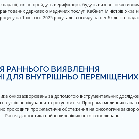
ларації, які не пройдуть верифікацію, будуть визнані неактивни
рантованих державою медичних послуг. Кабінет Міністрів Україн
оцесу на 1 лютого 2025 року, але з огляду на необхідність нада
Я РАННЬОГО ВИЯВЛЕННЯ
І ДЛЯ ВНУТРІШНЬО ПЕРЕМІЩЕНИХ
остика онкозахворювань за допомогою інструментальних дослідже
на успішне лікування та рятує життя. Програма медичних гарант
но проходити профілактичні обстеження на онкологічні захворю
ії. Рання діагностика найпоширеніших онкозахворювань…