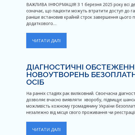
ВАЖЛИВА ІНФОРМАЦІЯ! З 1 березня 2025 року всі дек
означає, що пацієнти можуть втратити доступ до га
раніше встановив крайній строк завершення цього пр
додаткового…
ЧИТАТИ ДАЛІ
ДІАГНОСТИЧНІ ОБСТЕЖЕНН
НОВОУТВОРЕНЬ БЕЗОПЛАТН
ОСІБ
На ранніх стадіях рак виліковний. Своєчасна діагн
дозволяє вчасно виявляти хворобу, підвищує шанси 
можливість кожному громадянину України безоплат
незалежно від місця свого проживання чи реєстрац
ЧИТАТИ ДАЛІ