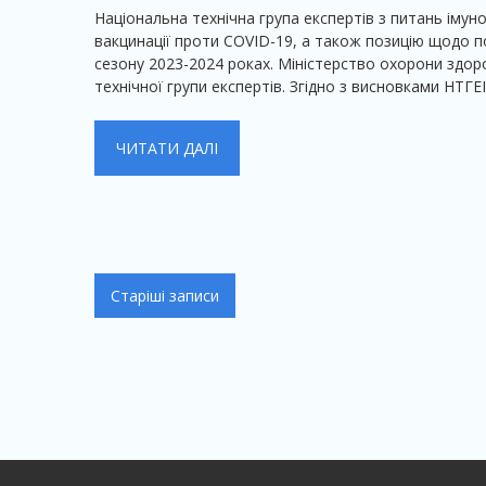
Національна технічна група експертів з питань імун
вакцинації проти COVID-19, а також позицію щодо п
сезону 2023-2024 роках. Міністерство охорони здор
технічної групи експертів. Згідно з висновками НТГЕ
ЧИТАТИ ДАЛІ
Навігація
Старіші записи
за
записами