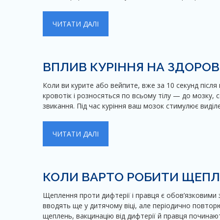
ЧИТАТИ ДАЛІ
ВПЛИВ КУРІННЯ НА ЗДОРОВ
Коли ви курите або вейпите, вже за 10 секунд після 
кровотік і розносяться по всьому тілу — до мозку, с
звикання. Під час куріння ваш мозок стимулює виді
ЧИТАТИ ДАЛІ
КОЛИ ВАРТО РОБИТИ ЩЕПЛ
Щеплення проти дифтерії і правця є обов’язковими
вводять ще у дитячому віці, але періодично повто
щеплень, вакцинацію від дифтерії й правця починають р